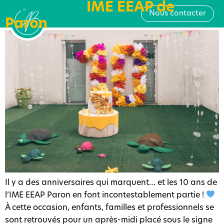
Catégorie :
IME EEAP de
10 ans de sourires, de projets
Nous contacter
et de belles aventures !
Paron
Il y a des anniversaires qui marquent… et les 10 ans de
l’IME EEAP Paron en font incontestablement partie !
À cette occasion, enfants, familles et professionnels se
sont retrouvés pour un après-midi placé sous le signe