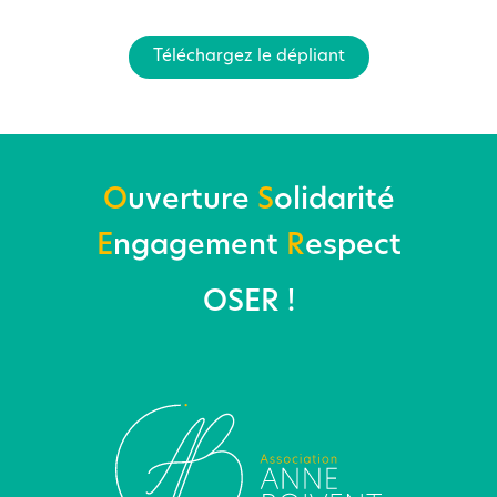
Téléchargez le dépliant
O
uverture
S
olidarité
E
ngagement
R
espect
OSER !