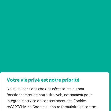
L’UEMA (Unité d’Enseignement Maternel
Nous contacter
Autiste)
20, Boulevard Nelson Mandela 35300 Fougères
CONTACTS
02 99 94 95 70
siege@anneboivent.fr
Siège de l’Association :
8 boulevard de La Chesnardière
35300 FOUGÈRES
SUIVEZ-NOUS
Votre vie privé est notre priorité
Nous utilisons des cookies nécessaires au bon
fonctionnement de notre site web, notamment pour
intégrer le service de consentement des Cookies
FAITES UN DON !
reCAPTCHA de Google sur notre formulaire de contact.