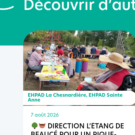
Découvrir d’aut
EHPAD La Chesnardière
,
EHPAD Sainte
Anne
7 août 2026
DIRECTION L’ÉTANG DE