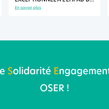
EXCEPTIONNEL À L’EHPAD DE
PONTMAIN
En savoir plus
re
S
olidarité
E
ngagemen
OSER !