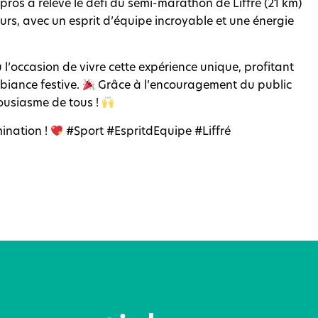
pros a relevé le défi du semi-marathon de Liffré (21 km)
ours, avec un esprit d’équipe incroyable et une énergie
l’occasion de vivre cette expérience unique, profitant
biance festive.
Grâce à l’encouragement du public
housiasme de tous !
mination !
#Sport #EspritdEquipe #Liffré