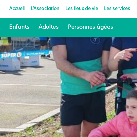
Accueil
L’Association
Les lieux de vie
Les services
Enfants
Adultes
Personnes âgées