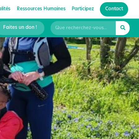
lités
Ressources Humaines
Participez
Contact
Faites un don !