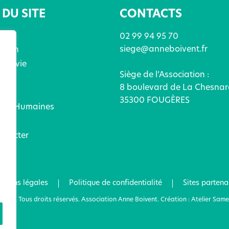
DU SITE
CONTACTS
02 99 94 95 70
siege@anneboivent.fr
ation
x de vie
Siège de l’Association :
ices
8 boulevard de La Chesnar
és
35300 FOUGÈRES
ces Humaines
ez
ntacter
tions légales
Politique de confidentialité
Sites partena
2022 Tous droits réservés. Association Anne Boivent. Création : Atelier Same