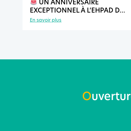
UN ANNIVERSAIRE
EXCEPTIONNEL À L’EHPAD DE
PONTMAIN
En savoir plus
O
uvertu