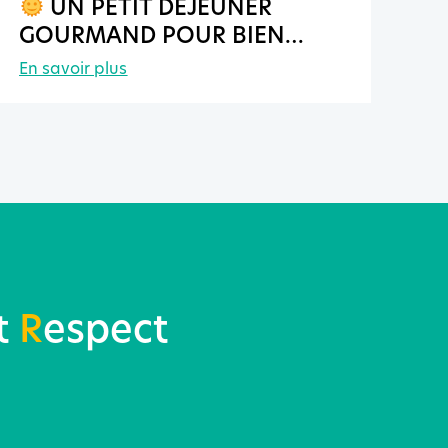
UN PETIT DÉJEUNER
GOURMAND POUR BIEN
COMMENCER LA JOURNÉE !
En savoir plus
t
R
espect