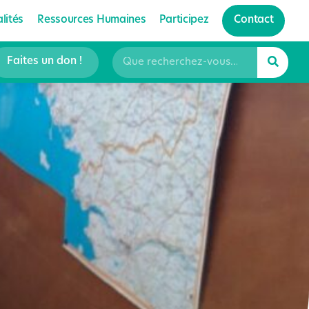
lités
Ressources Humaines
Participez
Contact
Faites un don !