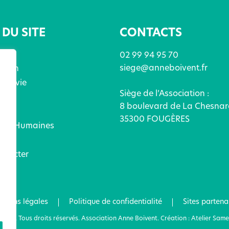
DU SITE
CONTACTS
02 99 94 95 70
siege@anneboivent.fr
ation
x de vie
Siège de l’Association :
ices
8 boulevard de La Chesnar
és
35300 FOUGÈRES
ces Humaines
ez
ntacter
tions légales
Politique de confidentialité
Sites partena
2022 Tous droits réservés. Association Anne Boivent. Création : Atelier Same