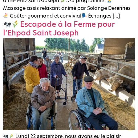
à l’EHPAD Saint-Joseph
. Au programme :
Massage assis relaxant animé par Solange Derennes
Goûter gourmand et convivial
Échanges […]
Escapade à la Ferme pour
l’Ehpad Saint Joseph
Lundi 22 septembre, nous avons eu le plaisir