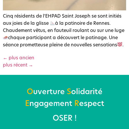
Cinq résidents de l’EHPAD Saint Joseph se sont initiés
aux joies de la glisse
à la patinoire de Rennes.
Chaudement vêtus, en fauteuil roulant ou sur une luge
chaque participant a découvert le patinage. Une
séance prometteuse pleine de nouvelles sensations
.
←
plus ancien
plus récent
→
O
uverture
S
olidarité
E
ngagement
R
espect
OSER !