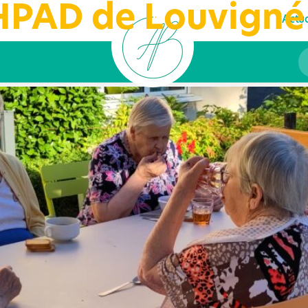
HPAD de Louvigné
éjeuner gourmand 
Actua
journée !