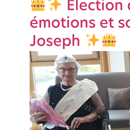
Élection 
émotions et so
Joseph