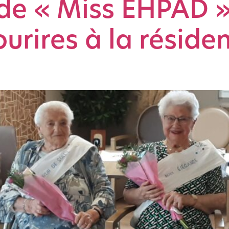
de « Miss EHPAD »
urires à la réside