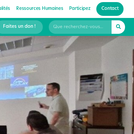
lités
Ressources Humaines
Participez
Contact
Faites un don !