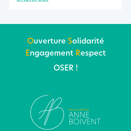
O
uverture
S
olidarité
E
ngagement
R
espect
OSER !