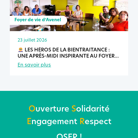
Foyer de vie d’Avenel
23 juillet 2026
LES HÉROS DE LA BIENTRAITANCE :
UNE APRÈS-MIDI INSPIRANTE AU FOYER
DE VIE D’AVENEL
En savoir plus
O
uverture
S
olidarité
E
ngagement
R
espect
OSER !