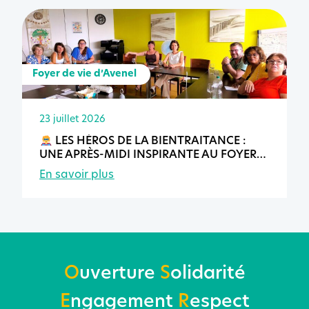
Foyer de vie d’Avenel
23 juillet 2026
LES HÉROS DE LA BIENTRAITANCE :
UNE APRÈS-MIDI INSPIRANTE AU FOYER
DE VIE D’AVENEL
En savoir plus
O
uverture
S
olidarité
E
ngagement
R
espect