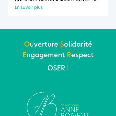
UNE APRÈS-MIDI INSPIRANTE AU FOYER
DE VIE D’AVENEL
En savoir plus
O
uverture
S
olidarité
E
ngagement
R
espect
OSER !