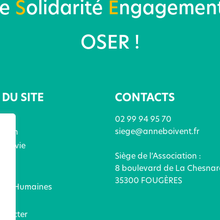
re
S
olidarité
E
ngagemen
OSER !
DU SITE
CONTACTS
02 99 94 95 70
siege@anneboivent.fr
ation
x de vie
Siège de l’Association :
ices
8 boulevard de La Chesnar
és
35300 FOUGÈRES
ces Humaines
ez
ntacter