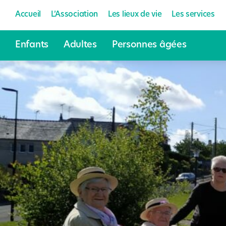
Accueil
L’Association
Les lieux de vie
Les services
Enfants
Adultes
Personnes âgées