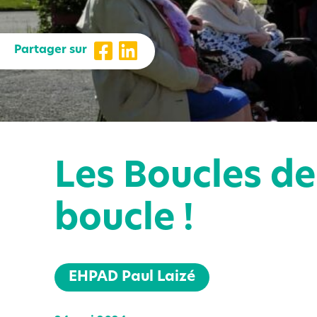
Partager sur
Les Boucles de
boucle !
EHPAD Paul Laizé