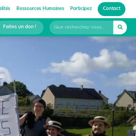
lités
Ressources Humaines
Participez
Contact
Faites un don !