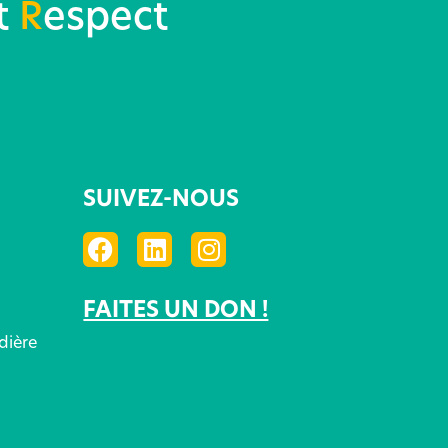
t
R
espect
SUIVEZ-NOUS
FAITES UN DON !
dière