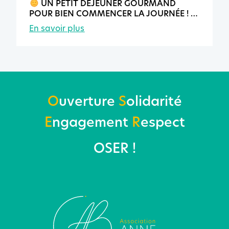
UN PETIT DÉJEUNER GOURMAND
POUR BIEN COMMENCER LA JOURNÉE !
En savoir plus
O
uverture
S
olidarité
E
ngagement
R
espect
OSER !