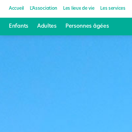
Accueil
L’Association
Les lieux de vie
Les services
Enfants
Adultes
Personnes âgées