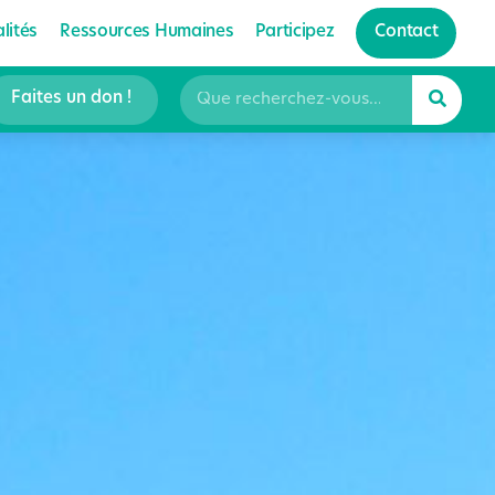
lités
Ressources Humaines
Participez
Contact
Faites un don !