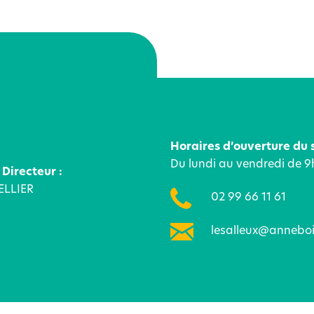
Horaires d’ouverture du s
Du lundi au vendredi de 
 Directeur :
ELLIER
02 99 66 11 61
lesalleux@anneboi