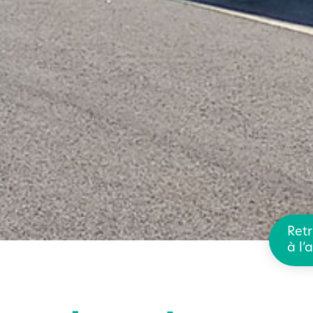
Retr
à l’