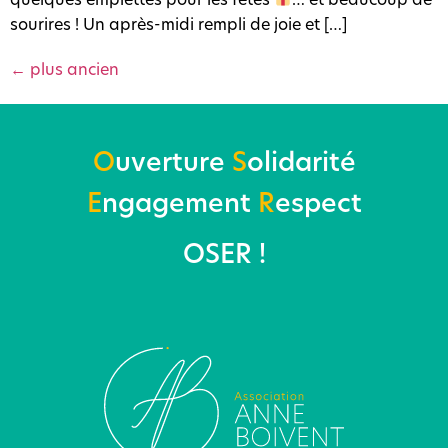
quelques emplettes pour les fêtes
… et beaucoup de
sourires ! Un après-midi rempli de joie et […]
←
plus ancien
O
uverture
S
olidarité
E
ngagement
R
espect
OSER !