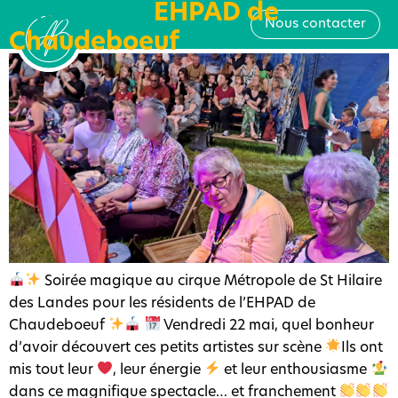
Catégorie :
Tous au cirque pour l’Ehpad de
EHPAD de
Nous contacter
Chaudeboeuf
Chaudeboeuf
Soirée magique au cirque Métropole de St Hilaire
des Landes pour les résidents de l’EHPAD de
Chaudeboeuf
Vendredi 22 mai, quel bonheur
d’avoir découvert ces petits artistes sur scène
Ils ont
mis tout leur
, leur énergie
et leur enthousiasme
dans ce magnifique spectacle… et franchement