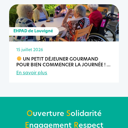
EHPAD de Louvigné
15 juillet 2026
UN PETIT DÉJEUNER GOURMAND
POUR BIEN COMMENCER LA JOURNÉE !
En savoir plus
O
uverture
S
olidarité
E
ngagement
R
espect