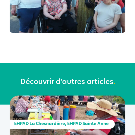
Découvrir d’autres articles
.
EHPAD La Chesnardière
,
EHPAD Sainte Anne