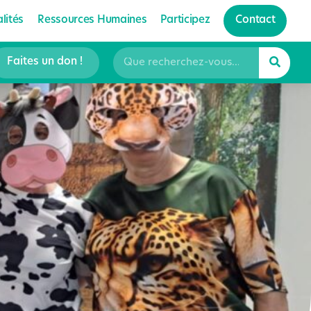
lités
Ressources Humaines
Participez
Contact
Faites un don !