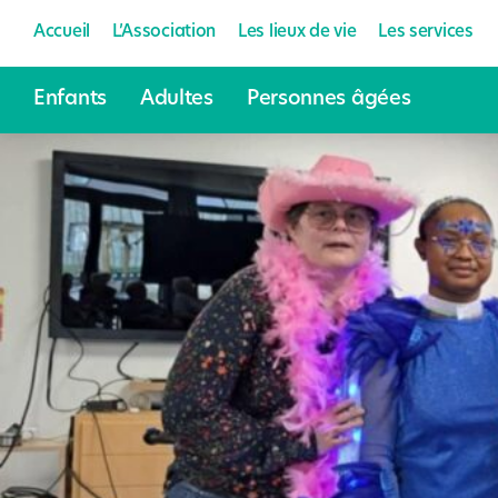
Accueil
L’Association
Les lieux de vie
Les services
Enfants
Adultes
Personnes âgées