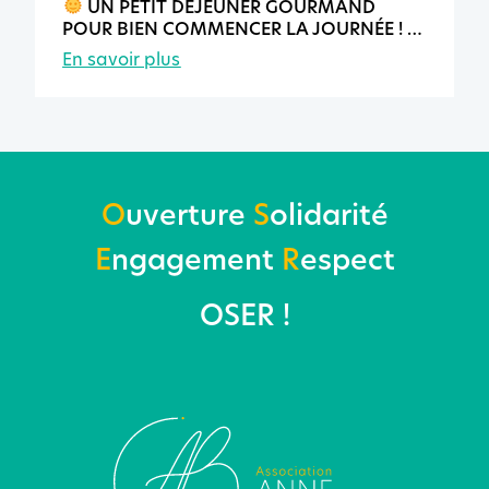
UN PETIT DÉJEUNER GOURMAND
POUR BIEN COMMENCER LA JOURNÉE !
En savoir plus
O
uverture
S
olidarité
E
ngagement
R
espect
OSER !