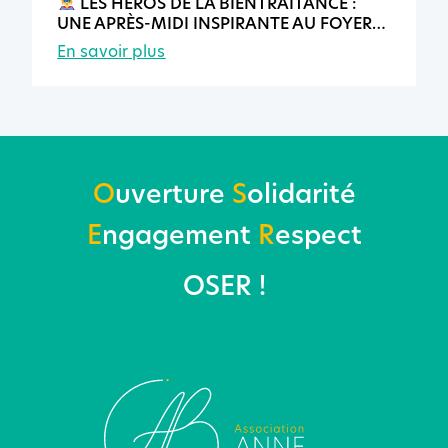
LES HÉROS DE LA BIENTRAITANCE :
UNE APRÈS-MIDI INSPIRANTE AU FOYER
DE VIE D’AVENEL
En savoir plus
O
uverture
S
olidarité
E
ngagement
R
espect
OSER !