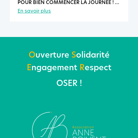
POUR BIEN COMMENCER LA JOURNÉE !
En savoir plus
O
uverture
S
olidarité
E
ngagement
R
espect
OSER !