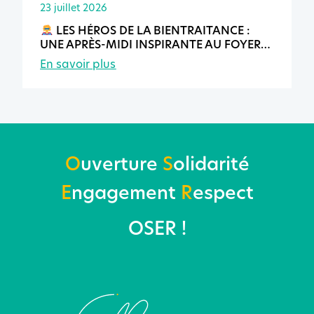
23 juillet 2026
LES HÉROS DE LA BIENTRAITANCE :
UNE APRÈS-MIDI INSPIRANTE AU FOYER
DE VIE D’AVENEL
En savoir plus
O
uverture
S
olidarité
E
ngagement
R
espect
OSER !