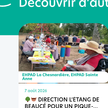
Découvrir d’aut
EHPAD La Chesnardière
,
EHPAD Sainte
Anne
7 août 2026
DIRECTION L’ÉTANG DE
BEAUCÉ POUR UN PIQUE-