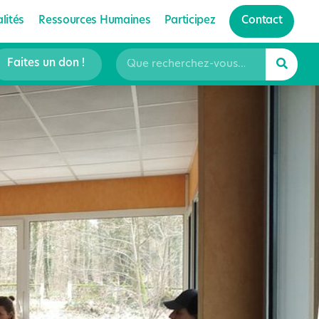
lités
Ressources Humaines
Participez
Contact
Faites un don !