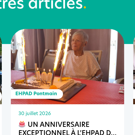
res articles
.
EHPAD Pontmain
30 juillet 2026
UN ANNIVERSAIRE
EXCEPTIONNEL À L’EHPAD DE