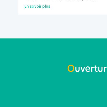
NIQUE INTER-EHPAD !
En savoir plus
O
uvertu