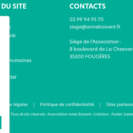
DU SITE
CONTACTS
02 99 94 95 70
siege@anneboivent.fr
ation
x de vie
Siège de l’Association :
ices
8 boulevard de La Chesnar
és
35300 FOUGÈRES
ces Humaines
ez
ntacter
tions légales
Politique de confidentialité
Sites partena
2022 Tous droits réservés. Association Anne Boivent. Création : Atelier Same