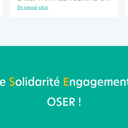
PONTMAIN
En savoir plus
re
S
olidarité
E
ngagemen
OSER !