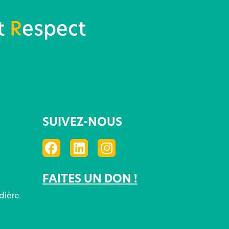
t
R
espect
SUIVEZ-NOUS
FAITES UN DON !
dière