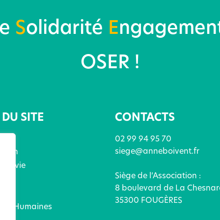
re
S
olidarité
E
ngagemen
OSER !
DU SITE
CONTACTS
02 99 94 95 70
siege@anneboivent.fr
ation
x de vie
Siège de l’Association :
ices
8 boulevard de La Chesnar
és
35300 FOUGÈRES
ces Humaines