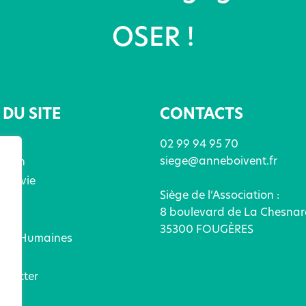
OSER !
DU SITE
CONTACTS
02 99 94 95 70
siege@anneboivent.fr
ation
x de vie
Siège de l’Association :
ices
8 boulevard de La Chesnar
és
35300 FOUGÈRES
ces Humaines
ez
ntacter