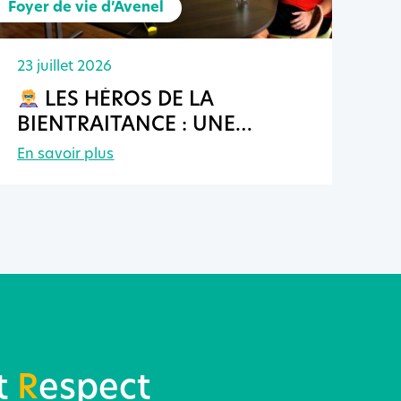
Foyer de vie d’Avenel
23 juillet 2026
LES HÉROS DE LA
BIENTRAITANCE : UNE
APRÈS-MIDI INSPIRANTE AU
En savoir plus
FOYER DE VIE D’AVENEL
t
R
espect