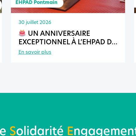
EHPAD Pontmain
30 juillet 2026
UN ANNIVERSAIRE
EXCEPTIONNEL À L’EHPAD DE
PONTMAIN
En savoir plus
re
S
olidarité
E
ngagemen