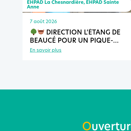
EHPAD La Chesnardière
,
EHPAD Sainte
Anne
7 août 2026
DIRECTION L’ÉTANG DE
BEAUCÉ POUR UN PIQUE-
NIQUE INTER-EHPAD !
En savoir plus
O
uvertu