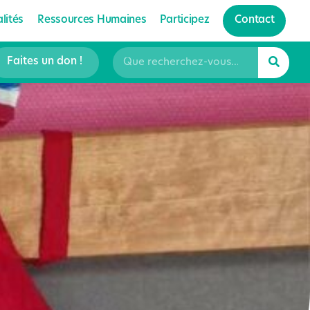
lités
Ressources Humaines
Participez
Contact
Faites un don !