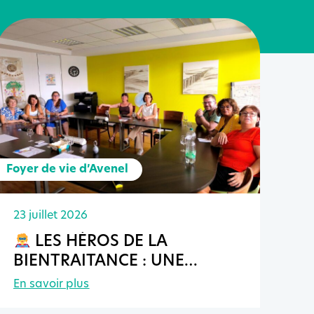
Foyer de vie d’Avenel
23 juillet 2026
LES HÉROS DE LA
BIENTRAITANCE : UNE
APRÈS-MIDI INSPIRANTE AU
En savoir plus
FOYER DE VIE D’AVENEL