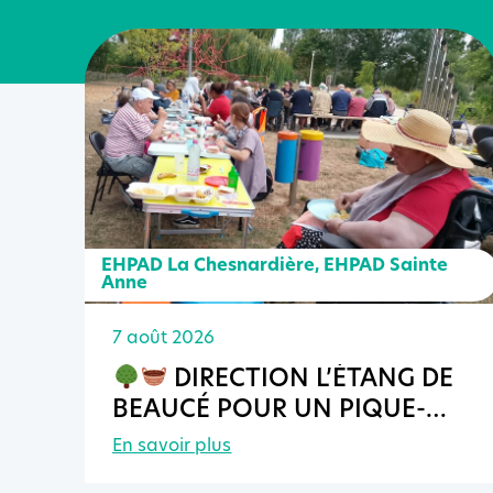
EHPAD La Chesnardière
,
EHPAD Sainte
Anne
7 août 2026
DIRECTION L’ÉTANG DE
BEAUCÉ POUR UN PIQUE-
NIQUE INTER-EHPAD !
En savoir plus