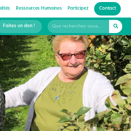
lités
Ressources Humaines
Participez
Contact
Faites un don !