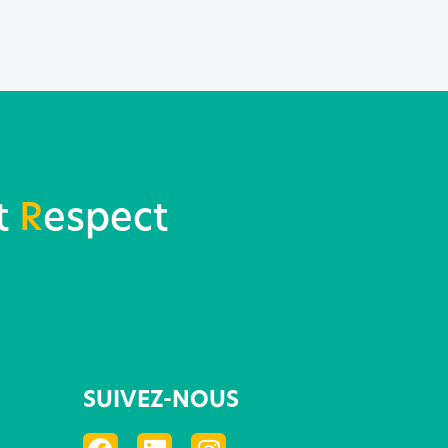
t
R
espect
SUIVEZ-NOUS