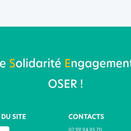
re
S
olidarité
E
ngagemen
OSER !
DU SITE
CONTACTS
02 99 94 95 70