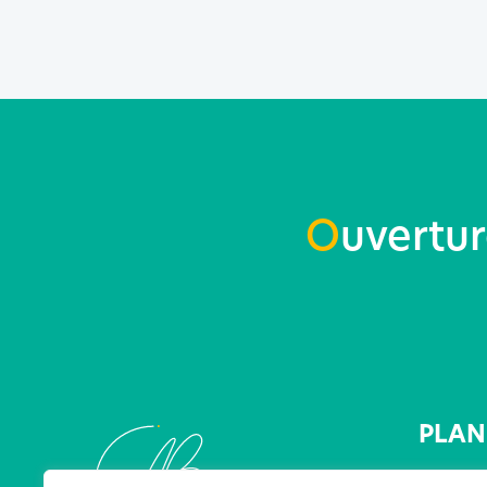
O
uvertu
PLAN 
Accueil