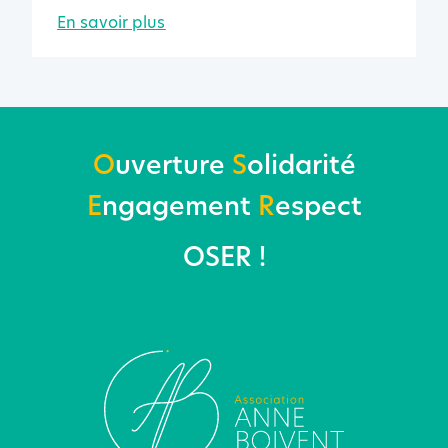
En savoir plus
O
uverture
S
olidarité
E
ngagement
R
espect
OSER !